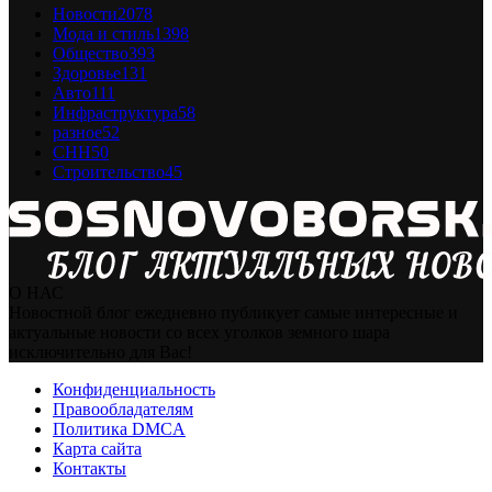
Новости
2078
Мода и стиль
1398
Общество
393
Здоровье
131
Авто
111
Инфраструктура
58
разное
52
СНН
50
Строительство
45
О НАС
Новостной блог ежедневно публикует самые интересные и
актуальные новости со всех уголков земного шара
исключительно для Вас!
Конфиденциальность
Правообладателям
Политика DMCA
Карта сайта
Контакты