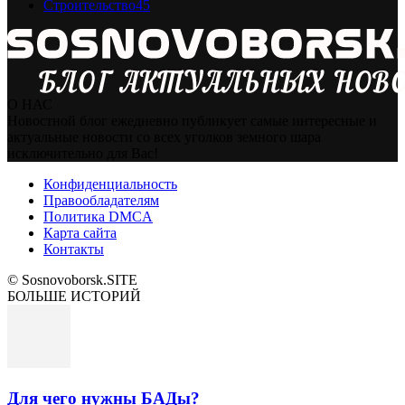
Строительство
45
О НАС
Новостной блог ежедневно публикует самые интересные и
актуальные новости со всех уголков земного шара
исключительно для Вас!
Конфиденциальность
Правообладателям
Политика DMCA
Карта сайта
Контакты
© Sosnovoborsk.SITE
БОЛЬШЕ ИСТОРИЙ
Для чего нужны БАДы?