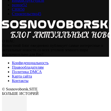
Инфраструктура
58
разное
52
СНН
50
Строительство
45
О НАС
Новостной блог ежедневно публикует самые интересные и
актуальные новости со всех уголков земного шара
исключительно для Вас!
Конфиденциальность
Правообладателям
Политика DMCA
Карта сайта
Контакты
© Sosnovoborsk.SITE
БОЛЬШЕ ИСТОРИЙ