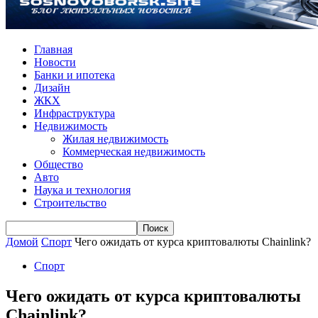
Главная
Новости
Банки и ипотека
Дизайн
ЖКХ
Инфраструктура
Недвижимость
Жилая недвижимость
Коммерческая недвижимость
Общество
Авто
Наука и технология
Строительство
Домой
Спорт
Чего ожидать от курса криптовалюты Chainlink?
Спорт
Чего ожидать от курса криптовалюты
Chainlink?