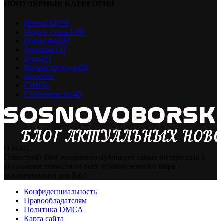
ПОПУЛЯРНЫЕ КАТЕГОРИИ
Новости
2078
Мода и стиль
1398
Общество
393
Здоровье
131
Авто
111
Инфраструктура
58
разное
52
СНН
50
Строительство
45
О НАС
Новостной блог ежедневно публикует самые интересные и
актуальные новости со всех уголков земного шара
исключительно для Вас!
Конфиденциальность
Правообладателям
Политика DMCA
Карта сайта