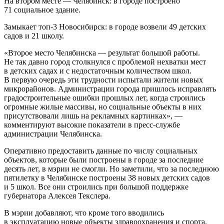
На втором месте — Челябинск: в городе построено
71 социальное здание.
Замыкает топ-3 Новосибирск: в городе возвели 49 детских
садов и 21 школу.
«Второе место Челябинска — результат большой работы.
Не так давно город столкнулся с проблемой нехватки мест
в детских садах и с недостаточным количеством школ.
В первую очередь эти трудности испытали жители новых
микрорайонов. Администрации города пришлось исправлять
градостроительные ошибки прошлых лет, когда строились
огромные жилые массивы, но социальные объекты в них
присутствовали лишь на рекламных картинках», —
комментируют высокие показатели в пресс-службе
администрации Челябинска.
Оперативно предоставить данные по числу социальных
объектов, которые были построены в городе за последние
десять лет, в мэрии не смогли. Но заметили, что за последнюю
пятилетку в Челябинске построены 38 новых детских садов
и 5 школ. Все они строились при большой поддержке
губернатора Алексея Текслера.
В мэрии добавляют, что кроме того вводились
в эксплуатацию новые объекты здравоохранения и спорта.