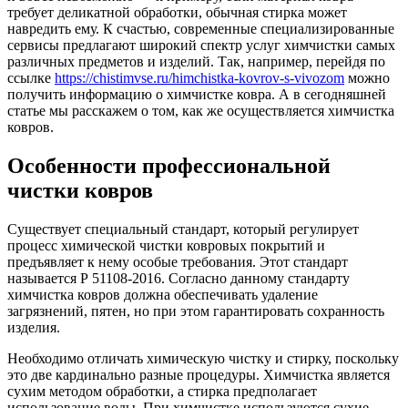
требует деликатной обработки, обычная стирка может
навредить ему. К счастью, современные специализированные
сервисы предлагают широкий спектр услуг химчистки самых
различных предметов и изделий. Так, например, перейдя по
ссылке
https://chistimvse.ru/himchistka-kovrov-s-vivozom
можно
получить информацию о химчистке ковра. А в сегодняшней
статье мы расскажем о том, как же осуществляется химчистка
ковров.
Особенности профессиональной
чистки ковров
Существует специальный стандарт, который регулирует
процесс химической чистки ковровых покрытий и
предъявляет к нему особые требования. Этот стандарт
называется Р 51108-2016. Согласно данному стандарту
химчистка ковров должна обеспечивать удаление
загрязнений, пятен, но при этом гарантировать сохранность
изделия.
Необходимо отличать химическую чистку и стирку, поскольку
это две кардинально разные процедуры. Химчистка является
сухим методом обработки, а стирка предполагает
использование воды. При химчистке используются сухие