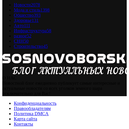
Новости
2078
Мода и стиль
1398
Общество
393
Здоровье
131
Авто
111
Инфраструктура
58
разное
52
СНН
50
Строительство
45
О НАС
Новостной блог ежедневно публикует самые интересные и
актуальные новости со всех уголков земного шара
исключительно для Вас!
Конфиденциальность
Правообладателям
Политика DMCA
Карта сайта
Контакты