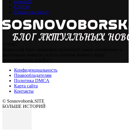
разное
52
СНН
50
Строительство
45
О НАС
Новостной блог ежедневно публикует самые интересные и
актуальные новости со всех уголков земного шара
исключительно для Вас!
Конфиденциальность
Правообладателям
Политика DMCA
Карта сайта
Контакты
© Sosnovoborsk.SITE
БОЛЬШЕ ИСТОРИЙ