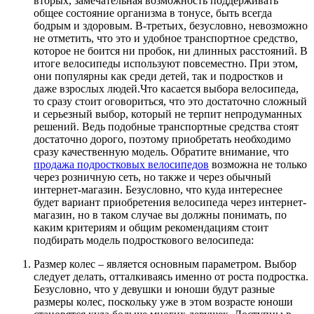
вторых, замечательная возможность поддерживать
общее состояние организма в тонусе, быть всегда
бодрым и здоровым. В-третьих, безусловно, невозможно
не отметить, что это и удобное транспортное средство,
которое не боится ни пробок, ни длинных расстояний. В
итоге велосипеды используют повсеместно. При этом,
они популярны как среди детей, так и подростков и
даже взрослых людей.
Что касается выбора велосипеда,
то сразу стоит оговориться, что это достаточно сложный
и серьезный выбор, который не терпит непродуманных
решений. Ведь подобные транспортные средства стоят
достаточно дорого, поэтому приобретать необходимо
сразу качественную модель. Обратите внимание, что
продажа подростковых велосипедов
возможна не только
через розничную сеть, но также и через обычный
интернет-магазин. Безусловно, что куда интереснее
будет вариант приобретения велосипеда через интернет-
магазин, но в таком случае вы должны понимать, по
каким критериям и общим рекомендациям стоит
подбирать модель подросткового велосипеда:
Размер колес – является основным параметром. Выбор
следует делать, отталкиваясь именно от роста подростка.
Безусловно, что у девушки и юноши будут разные
размеры колес, поскольку уже в этом возрасте юноши