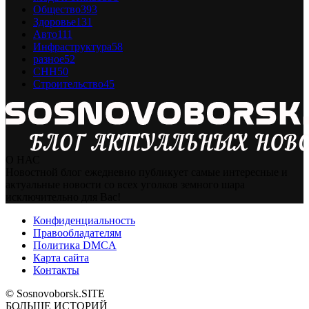
Общество
393
Здоровье
131
Авто
111
Инфраструктура
58
разное
52
СНН
50
Строительство
45
О НАС
Новостной блог ежедневно публикует самые интересные и
актуальные новости со всех уголков земного шара
исключительно для Вас!
Конфиденциальность
Правообладателям
Политика DMCA
Карта сайта
Контакты
© Sosnovoborsk.SITE
БОЛЬШЕ ИСТОРИЙ