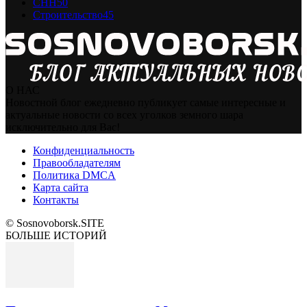
СНН
50
Строительство
45
О НАС
Новостной блог ежедневно публикует самые интересные и
актуальные новости со всех уголков земного шара
исключительно для Вас!
Конфиденциальность
Правообладателям
Политика DMCA
Карта сайта
Контакты
© Sosnovoborsk.SITE
БОЛЬШЕ ИСТОРИЙ