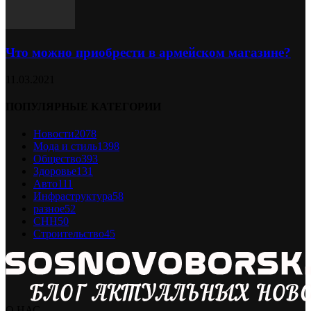
Что можно приобрести в армейском магазине?
11.03.2021
ПОПУЛЯРНЫЕ КАТЕГОРИИ
Новости
2078
Мода и стиль
1398
Общество
393
Здоровье
131
Авто
111
Инфраструктура
58
разное
52
СНН
50
Строительство
45
О НАС