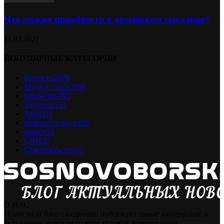
Что можно приобрести в армейском магазине?
11.03.2021
ПОПУЛЯРНЫЕ КАТЕГОРИИ
Новости
2078
Мода и стиль
1398
Общество
393
Здоровье
131
Авто
111
Инфраструктура
58
разное
52
СНН
50
Строительство
45
О НАС
Новостной блог ежедневно публикует самые интересные и
актуальные новости со всех уголков земного шара