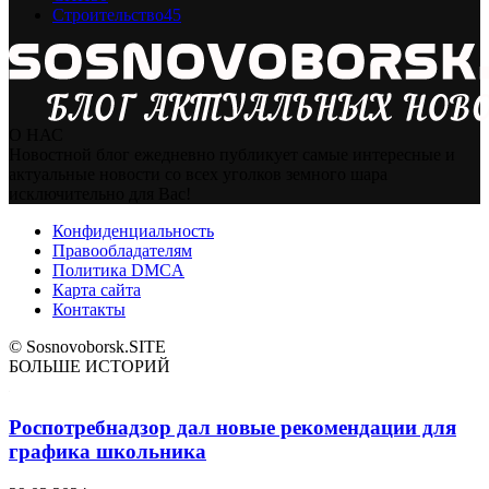
Строительство
45
О НАС
Новостной блог ежедневно публикует самые интересные и
актуальные новости со всех уголков земного шара
исключительно для Вас!
Конфиденциальность
Правообладателям
Политика DMCA
Карта сайта
Контакты
© Sosnovoborsk.SITE
БОЛЬШЕ ИСТОРИЙ
Роспотребнадзор дал новые рекомендации для
графика школьника