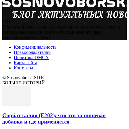
О НАС
Новостной блог ежедневно публикует самые интересные и
актуальные новости со всех уголков земного шара
исключительно для Вас!
Конфиденциальность
Правообладателям
Политика DMCA
Карта сайта
Контакты
© Sosnovoborsk.SITE
БОЛЬШЕ ИСТОРИЙ
Сорбат калия (E202): что это за пищевая
добавка и где применяется