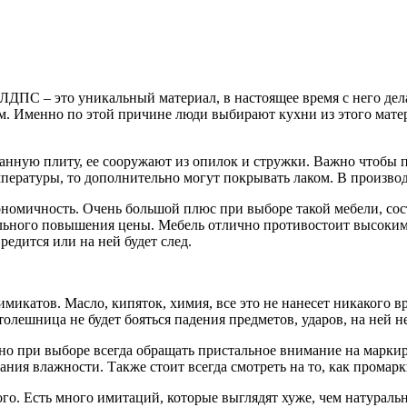
о ЛДПС – это уникальный материал, в настоящее время с него д
м. Именно по этой причине люди выбирают кухни из этого мате
анную плиту, ее сооружают из опилок и стружки. Важно чтобы п
пературы, то дополнительно могут покрывать лаком. В производ
номичность. Очень большой плюс при выборе такой мебели, сост
ильного повышения цены. Мебель отлично противостоит высоким
редится или на ней будет след.
икатов. Масло, кипяток, химия, все это не нанесет никакого вр
шница не будет бояться падения предметов, ударов, на ней не бу
но при выборе всегда обращать пристальное внимание на маркир
ания влажности. Также стоит всегда смотреть на то, как промар
го. Есть много имитаций, которые выглядят хуже, чем натураль