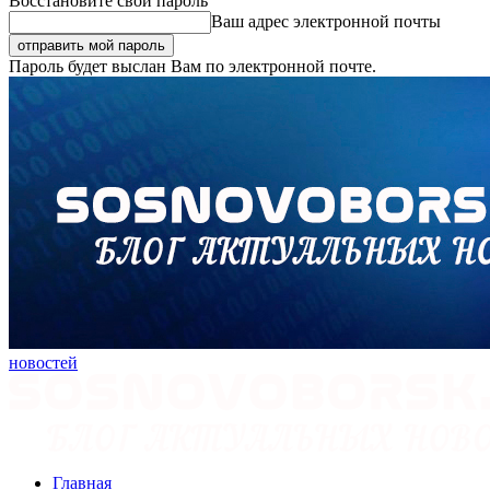
Восстановите свой пароль
Ваш адрес электронной почты
Пароль будет выслан Вам по электронной почте.
новостей
Главная