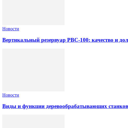
Новости
Вертикальный резервуар РВС-100: качество и до
Новости
Виды и функции деревообрабатывающих станко