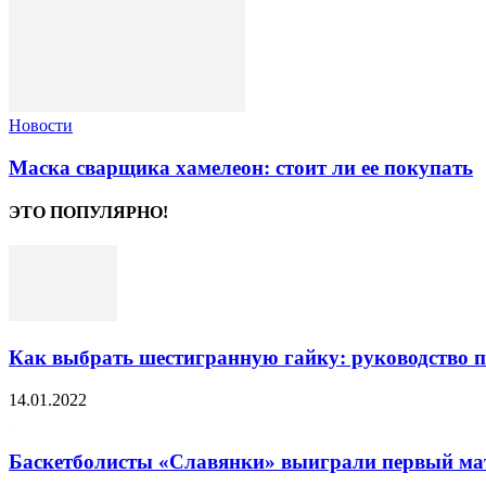
Новости
Маска сварщика хамелеон: стоит ли ее покупать
ЭТО ПОПУЛЯРНО!
Как выбрать шестигранную гайку: руководство 
14.01.2022
Баскетболисты «Славянки» выиграли первый ма