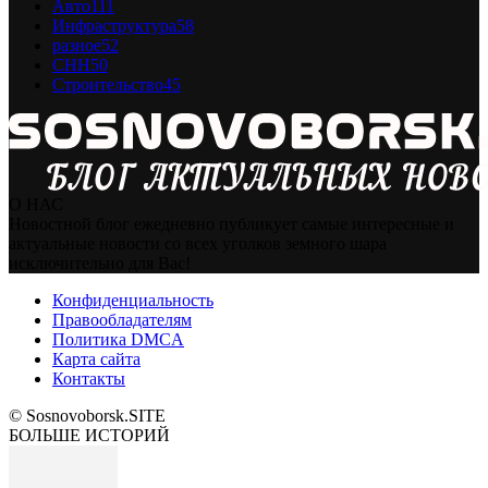
Авто
111
Инфраструктура
58
разное
52
СНН
50
Строительство
45
О НАС
Новостной блог ежедневно публикует самые интересные и
актуальные новости со всех уголков земного шара
исключительно для Вас!
Конфиденциальность
Правообладателям
Политика DMCA
Карта сайта
Контакты
© Sosnovoborsk.SITE
БОЛЬШЕ ИСТОРИЙ