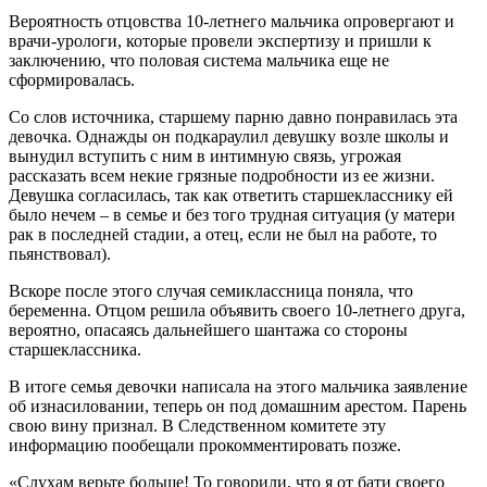
Вероятность отцовства 10-летнего мальчика опровергают и
врачи-урологи, которые провели экспертизу и пришли к
заключению, что половая система мальчика еще не
сформировалась.
Со слов источника, старшему парню давно понравилась эта
девочка. Однажды он подкараулил девушку возле школы и
вынудил вступить с ним в интимную связь, угрожая
рассказать всем некие грязные подробности из ее жизни.
Девушка согласилась, так как ответить старшекласснику ей
было нечем – в семье и без того трудная ситуация (у матери
рак в последней стадии, а отец, если не был на работе, то
пьянствовал).
Вскоре после этого случая семиклассница поняла, что
беременна. Отцом решила объявить своего 10-летнего друга,
вероятно, опасаясь дальнейшего шантажа со стороны
старшеклассника.
В итоге семья девочки написала на этого мальчика заявление
об изнасиловании, теперь он под домашним арестом. Парень
свою вину признал. В Следственном комитете эту
информацию пообещали прокомментировать позже.
«Слухам верьте больше! То говорили, что я от бати своего