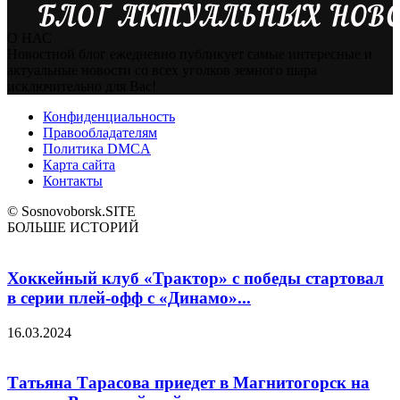
О НАС
Новостной блог ежедневно публикует самые интересные и
актуальные новости со всех уголков земного шара
исключительно для Вас!
Конфиденциальность
Правообладателям
Политика DMCA
Карта сайта
Контакты
© Sosnovoborsk.SITE
БОЛЬШЕ ИСТОРИЙ
Хоккейный клуб «Трактор» с победы стартовал
в серии плей-офф с «Динамо»...
16.03.2024
Татьяна Тарасова приедет в Магнитогорск на