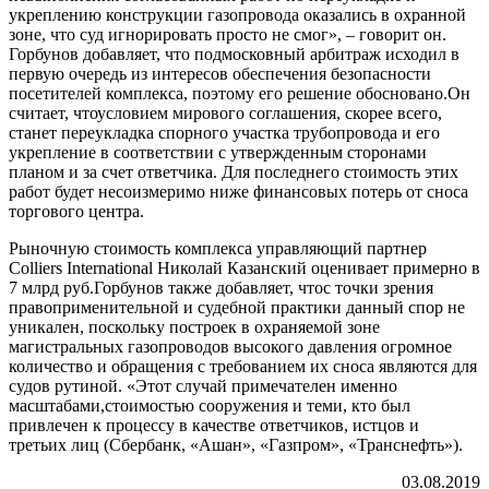
укреплению конструкции газопровода оказались в охранной
зоне, что суд игнорировать просто не смог», – говорит он.
Горбунов добавляет, что подмосковный арбитраж исходил в
первую очередь из интересов обеспечения безопасности
посетителей комплекса, поэтому его решение обосновано.Он
считает, чтоусловием мирового соглашения, скорее всего,
станет переукладка спорного участка трубопровода и его
укрепление в соответствии с утвержденным сторонами
планом и за счет ответчика. Для последнего стоимость этих
работ будет несоизмеримо ниже финансовых потерь от сноса
торгового центра.
Рыночную стоимость комплекса управляющий партнер
Colliers International Николай Казанский оценивает примерно в
7 млрд руб.Горбунов также добавляет, чтос точки зрения
правоприменительной и судебной практики данный спор не
уникален, поскольку построек в охраняемой зоне
магистральных газопроводов высокого давления огромное
количество и обращения с требованием их сноса являются для
судов рутиной. «Этот случай примечателен именно
масштабами,стоимостью сооружения и теми, кто был
привлечен к процессу в качестве ответчиков, истцов и
третьих лиц (Сбербанк, «Ашан», «Газпром», «Транснефть»).
03.08.2019