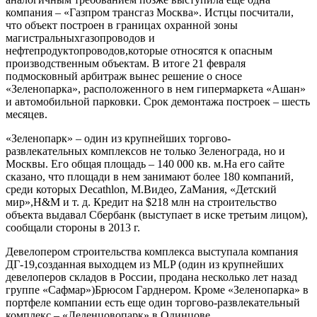
компания – «Газпром трансгаз Москва». Истцы посчитали,
что объект построен в границах охранной зоны
магистральныхгазопроводов и
нефтепродуктопроводов,которые относятся к опасным
производственным объектам. В итоге 21 февраля
подмосковный арбитраж вынес решение о сносе
«Зеленопарка», расположенного в нем гипермаркета «Ашан»
и автомобильной парковки. Срок демонтажа построек – шесть
месяцев.
«Зеленопарк» – один из крупнейших торгово-
развлекательных комплексов не только Зеленограда, но и
Москвы. Его общая площадь – 140 000 кв. м.На его сайте
сказано, что площади в нем занимают более 180 компаний,
среди которых Decathlon, М.Видео, ZaМания, «Детский
мир»,H&M и т. д. Кредит на $218 млн на строительство
объекта выдавал Сбербанк (выступает в иске третьим лицом),
сообщали стороны в 2013 г.
Девелопером строительства комплекса выступала компания
ДГ-19,созданная выходцем из MLP (один из крупнейших
девелоперов складов в России, продана несколько лет назад
группе «Сафмар»)Брюсом Гарднером. Кроме «Зеленопарка» в
портфеле компании есть еще один торгово-развлекательный
комплекс – «Леденцовопарк» в Одинцове.