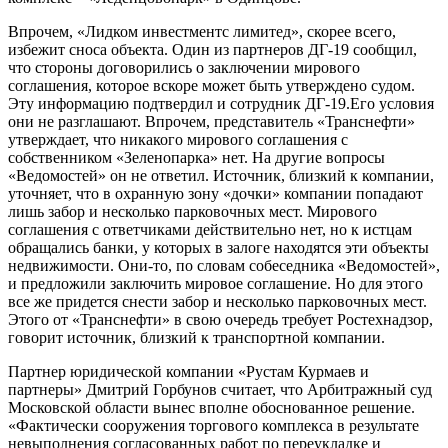
Впрочем, «Лидком инвестментс лимитед», скорее всего,
избежит сноса объекта. Один из партнеров ДГ-19 сообщил,
что стороны договорились о заключении мирового
соглашения, которое вскоре может быть утверждено судом.
Эту информацию подтвердил и сотрудник ДГ-19.Его условия
они не разглашают. Впрочем, представитель «Транснефти»
утверждает, что никакого мирового соглашения с
собственником «Зеленопарка» нет. На другие вопросы
«Ведомостей» он не ответил. Источник, близкий к компании,
уточняет, что в охранную зону «дочки» компании попадают
лишь забор и несколько парковочных мест. Мирового
соглашения с ответчиками действительно нет, но к истцам
обращались банки, у которых в залоге находятся эти объекты
недвижимости. Они-то, по словам собеседника «Ведомостей»,
и предложили заключить мировое соглашение. Но для этого
все же придется снести забор и несколько парковочных мест.
Этого от «Транснефти» в свою очередь требует Ростехнадзор,
говорит источник, близкий к транспортной компании.
Партнер юридической компании «Рустам Курмаев и
партнеры» Дмитрий Горбунов считает, что Арбитражный суд
Московской области вынес вполне обоснованное решение.
«Фактически сооружения торгового комплекса в результате
невыполнения согласованных работ по переукладке и