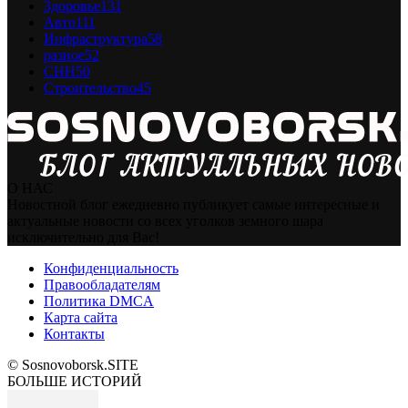
Здоровье
131
Авто
111
Инфраструктура
58
разное
52
СНН
50
Строительство
45
О НАС
Новостной блог ежедневно публикует самые интересные и
актуальные новости со всех уголков земного шара
исключительно для Вас!
Конфиденциальность
Правообладателям
Политика DMCA
Карта сайта
Контакты
© Sosnovoborsk.SITE
БОЛЬШЕ ИСТОРИЙ