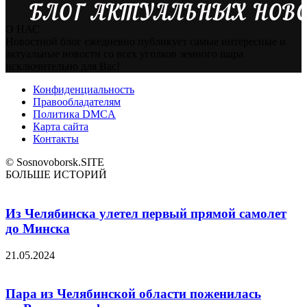
О НАС
Новостной блог ежедневно публикует самые интересные и
актуальные новости со всех уголков земного шара
исключительно для Вас!
Конфиденциальность
Правообладателям
Политика DMCA
Карта сайта
Контакты
© Sosnovoborsk.SITE
БОЛЬШЕ ИСТОРИЙ
Из Челябинска улетел первый прямой самолет
до Минска
21.05.2024
Пара из Челябинской области поженилась