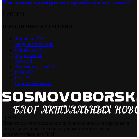
Что можно приобрести в армейском магазине?
11.03.2021
ПОПУЛЯРНЫЕ КАТЕГОРИИ
Новости
2078
Мода и стиль
1398
Общество
393
Здоровье
131
Авто
111
Инфраструктура
58
разное
52
СНН
50
Строительство
45
О НАС
Новостной блог ежедневно публикует самые интересные и
актуальные новости со всех уголков земного шара
исключительно для Вас!