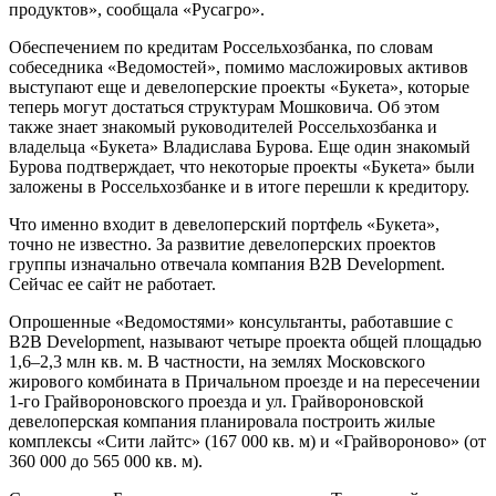
продуктов», сообщала «Русагро».
Обеспечением по кредитам Россельхозбанка, по словам
собеседника «Ведомостей», помимо масложировых активов
выступают еще и девелоперские проекты «Букета», которые
теперь могут достаться структурам Мошковича. Об этом
также знает знакомый руководителей Россельхозбанка и
владельца «Букета» Владислава Бурова. Еще один знакомый
Бурова подтверждает, что некоторые проекты «Букета» были
заложены в Россельхозбанке и в итоге перешли к кредитору.
Что именно входит в девелоперский портфель «Букета»,
точно не известно. За развитие девелоперских проектов
группы изначально отвечала компания B2B Development.
Сейчас ее сайт не работает.
Опрошенные «Ведомостями» консультанты, работавшие с
B2B Development, называют четыре проекта общей площадью
1,6–2,3 млн кв. м. В частности, на землях Московского
жирового комбината в Причальном проезде и на пересечении
1-го Грайвороновского проезда и ул. Грайвороновской
девелоперская компания планировала построить жилые
комплексы «Сити лайтс» (167 000 кв. м) и «Грайвороново» (от
360 000 до 565 000 кв. м).