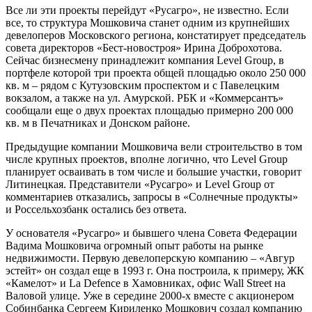
Все ли эти проекты перейдут «Русагро», не известно. Если
все, то структура Мошковича станет одним из крупнейших
девелоперов Московского региона, констатирует председатель
совета директоров «Бест-новостроя» Ирина Доброхотова.
Сейчас бизнесмену принадлежит компания Level Group, в
портфеле которой три проекта общей площадью около 250 000
кв. м – рядом с Кутузовским проспектом и с Павелецким
вокзалом, а также на ул. Амурской. РБК и «Коммерсантъ»
сообщали еще о двух проектах площадью примерно 200 000
кв. м в Печатниках и Донском районе.
Предыдущие компании Мошковича вели строительство в том
числе крупных проектов, вполне логично, что Level Group
планирует осваивать в том числе и большие участки, говорит
Литинецкая. Представители «Русагро» и Level Group от
комментариев отказались, запросы в «Солнечные продукты»
и Россельхозбанк остались без ответа.
У основателя «Русагро» и бывшего члена Совета Федерации
Вадима Мошковича огромный опыт работы на рынке
недвижимости. Первую девелоперскую компанию – «Авгур
эстейт» он создал еще в 1993 г. Она построила, к примеру, ЖК
«Камелот» и La Defence в Хамовниках, офис Wall Street на
Валовой улице. Уже в середине 2000-х вместе с акционером
Собинбанка Сергеем Кириленко Мошкович создал компанию