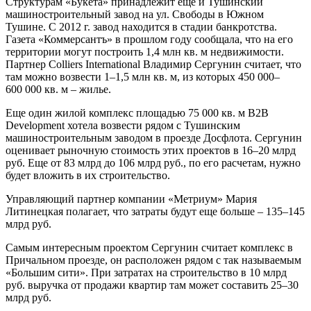
Структурам «Букета» принадлежит еще и Тушинский
машиностроительный завод на ул. Свободы в Южном
Тушине. С 2012 г. завод находится в стадии банкротства.
Газета «Коммерсантъ» в прошлом году сообщала, что на его
территории могут построить 1,4 млн кв. м недвижимости.
Партнер Colliers International Владимир Сергунин считает, что
там можно возвести 1–1,5 млн кв. м, из которых 450 000–
600 000 кв. м – жилье.
Еще один жилой комплекс площадью 75 000 кв. м B2B
Development хотела возвести рядом с Тушинским
машиностроительным заводом в проезде Досфлота. Сергунин
оценивает рыночную стоимость этих проектов в 16–20 млрд
руб. Еще от 83 млрд до 106 млрд руб., по его расчетам, нужно
будет вложить в их строительство.
Управляющий партнер компании «Метриум» Мария
Литинецкая полагает, что затраты будут еще больше – 135–145
млрд руб.
Самым интересным проектом Сергунин считает комплекс в
Причальном проезде, он расположен рядом с так называемым
«Большим сити». При затратах на строительство в 10 млрд
руб. выручка от продажи квартир там может составить 25–30
млрд руб.