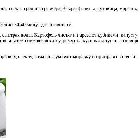
сная свекла среднего размера, 3 картофелины, луковица, морковь
жении 30-40 минут до готовности.
вух литрах воды. Картофель чистят и нарезают кубиками, капуст
ок, а затем снимают кожицу, режут на кусочки и тушат в сково
орковку, свеклу, томатно-луковую заправку и приправы, солят и