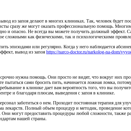
вывод из запоя делают в многих клиниках.
Так, человек будет п
исты сразу же могут оказать профессиональную помощь. Многи
удно и опасно. Не всегда вы можете получить должный эффект. 
ное сложными как физическими, так и психологическими проявл
пить эпизодами или регулярно. Когда у него наблюдается абсине
эффект, вывод из запоя
https://narco-doctor.ru/narkolog-na-dom/vyvo
 срочно нужна помощь. Они просто не видят, что вокруг них пр
те пытаться сами бросить пить, начинается ложная ломка, потому
 Пребывание в клинике дает вам вероятность того, что вы получи
ентре и благодаря плюсам, выведения с запоя в клинике.
рсонал заботиться о нем. Проходит постоянная терапия для улуч
а лекарств. Полный объем процедур и методик, проведение кот
. Они могут предоставить процедуры любой сложности, также р
андартам нашей страны.