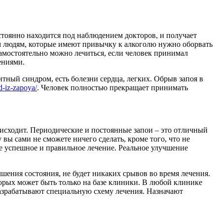
остоянно находится под наблюдением докторов, и получает
м людям, которые имеют привычку к алкоголю нужно оборвать
Самостоятельно можно лечиться, если человек принимал
ениями.
нтный синдром, есть болезни сердца, легких. Обрыв запоя в
d-iz-zapoya/
. Человек полностью прекращает принимать
оисходит. Периодические и постоянные запои – это отличный
 вы сами не сможете ничего сделать, кроме того, что не
те успешное и правильное лечение. Реальное улучшение
шения состояния, не будет никаких срывов во время лечения.
орых может быть только на базе клиники. В любой клинике
азрабатывают специальную схему лечения. Назначают