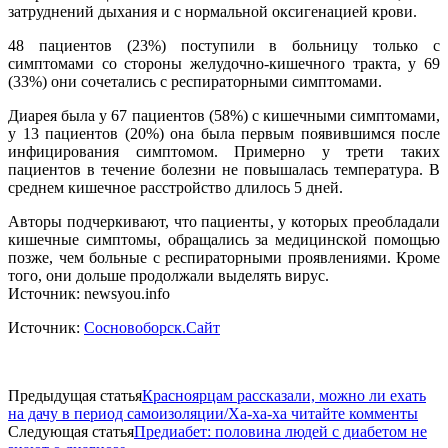
затруднений дыхания и с нормальной оксигенацией крови.
48 пациентов (23%) поступили в больницу только с
симптомами со стороны желудочно-кишечного тракта, у 69
(33%) они сочетались с респираторными симптомами.
Диарея была у 67 пациентов (58%) с кишечными симптомами,
у 13 пациентов (20%) она была первым появившимся после
инфицирования симптомом. Примерно у трети таких
пациентов в течение болезни не повышалась температура. В
среднем кишечное расстройство длилось 5 дней.
Авторы подчеркивают, что пациенты, у которых преобладали
кишечные симптомы, обращались за медицинской помощью
позже, чем больные с респираторными проявлениями. Кроме
того, они дольше продолжали выделять вирус.
Источник: newsyou.info
Источник:
Сосновоборск.Сайт
Предыдущая статья
Красноярцам рассказали, можно ли ехать
на дачу в период самоизоляции/Ха-ха-ха читайте комменты
Следующая статья
Предиабет: половина людей с диабетом не