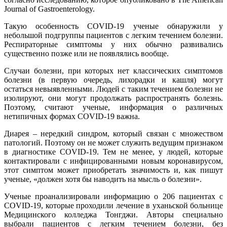
Journal of Gastroenterology.
Такую особенность COVID-19 ученые обнаружили у
небольшой подгруппы пациентов с легким течением болезни.
Респираторные симптомы у них обычно развивались
существенно позже или не появлялись вообще.
Случаи болезни, при которых нет классических симптомов
болезни (в первую очередь, лихорадки и кашля) могут
остаться невыявленными. Людей с таким течением болезни не
изолируют, они могут продолжать распространять болезнь.
Поэтому, считают ученые, информация о различных
нетипичных формах COVID-19 важна.
Диарея – нередкий синдром, который связан с множеством
патологий. Поэтому он не может служить ведущим признаком
в диагностике COVID-19. Тем не менее, у людей, которые
контактировали с инфицированными новым коронавирусом,
этот симптом может приобретать значимость и, как пишут
ученые, «должен хотя бы наводить на мысль о болезни».
Ученые проанализировали информацию о 206 пациентах с
COVID-19, которые проходили лечение в уханьской больнице
Медицинского колледжа Тонгджи. Авторы специально
выбрали пациентов с легким течением болезни, без