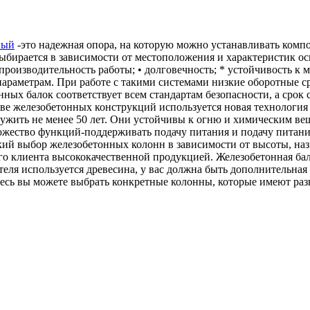
ный
-это надежная опора, на которую можно устанавливать компо
ыбирается в зависимости от местоположения и характеристик о
производительность работы; • долговечность; * устойчивость к 
 параметрам. При работе с такими системами низкие оборотные с
нных балок соответствует всем стандартам безопасности, а срок 
ве железобетонных конструкций используется новая технология 
ить не менее 50 лет. Они устойчивы к огню и химическим веще
ество функций-поддерживать подачу питания и подачу питания 
ий выбор железобетонных колонн в зависимости от высоты, наз
о клиента высококачественной продукцией. Железобетонная бал
теля используется древесина, у вас должна быть дополнительна
есь вы можете выбрать конкретные колонны, которые имеют раз