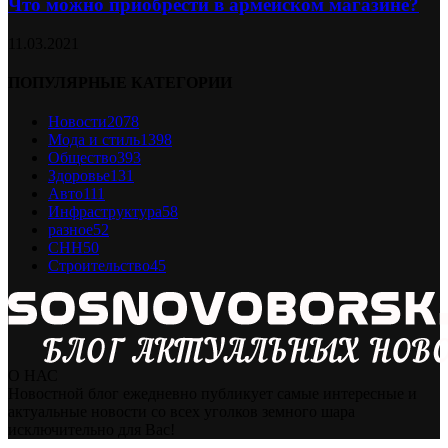
Что можно приобрести в армейском магазине?
11.03.2021
ПОПУЛЯРНЫЕ КАТЕГОРИИ
Новости
2078
Мода и стиль
1398
Общество
393
Здоровье
131
Авто
111
Инфраструктура
58
разное
52
СНН
50
Строительство
45
О НАС
Новостной блог ежедневно публикует самые интересные и
актуальные новости со всех уголков земного шара
исключительно для Вас!