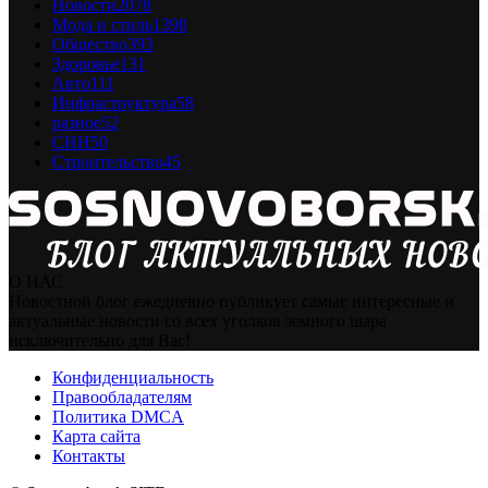
Новости
2078
Мода и стиль
1398
Общество
393
Здоровье
131
Авто
111
Инфраструктура
58
разное
52
СНН
50
Строительство
45
О НАС
Новостной блог ежедневно публикует самые интересные и
актуальные новости со всех уголков земного шара
исключительно для Вас!
Конфиденциальность
Правообладателям
Политика DMCA
Карта сайта
Контакты