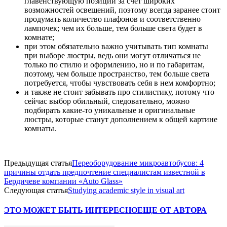
главенствующую позиции за счет широких
возможностей освещений, поэтому всегда заранее стоит
продумать количество плафонов и соответственно
лампочек; чем их больше, тем больше света будет в
комнате;
при этом обязательно важно учитывать тип комнаты
при выборе люстры, ведь они могут отличаться не
только по стилю и оформлению, но и по габаритам,
поэтому, чем больше пространство, тем больше света
потребуется, чтобы чувствовать себя в нем комфортно;
и также не стоит забывать про стилистику, потому что
сейчас выбор обильный, следовательно, можно
подбирать какие-то уникальные и оригинальные
люстры, которые станут дополнением к общей картине
комнаты.
Предыдущая статья
Переоборудование микроавтобусов: 4
причины отдать предпочтение специалистам известной в
Бердичеве компании «Auto Glass»
Следующая статья
Studying academic style in visual art
ЭТО МОЖЕТ БЫТЬ ИНТЕРЕСНО
ЕЩЕ ОТ АВТОРА